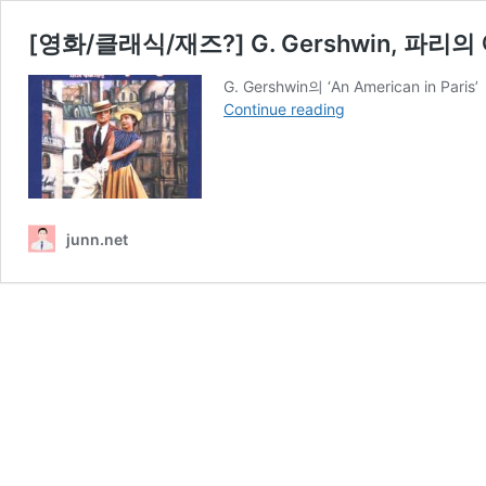
[영화/클래식/재즈?] G. Gershwin, 파리의 아
G. Gershwin의 ‘An American in
[영
Continue reading
화/
클
래
식/
재
junn.net
즈?]
G.
Gershwin,
파
리
의
아
메
리
카
인