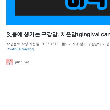
잇몸에 생기는 구강암, 치은암(gingival can
작성정보 작성 기준일: 2025.12.18 들어가기에 앞서 구강암의 
잇
Continue reading
몸
에
junn.net
생
기
는
구
강
암,
치
은
암