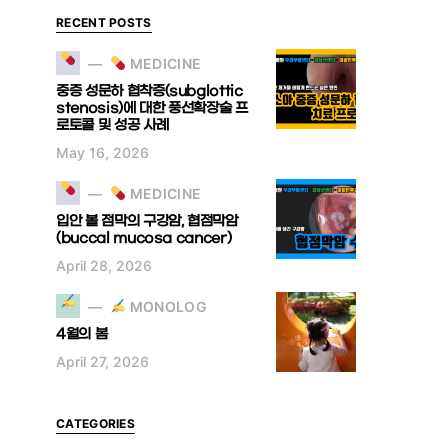
RECENT POSTS
MEDICINE
중증 성문하 협착증(subglottic
stenosis)에 대한 풍선확장술 프
로토콜 및 성공 사례
May 16, 2026
MEDICINE
입안 볼 점막의 구강암, 협점막암
(buccal mucosa cancer)
April 28, 2026
MONOLOG
4월의 봄
April 27, 2026
CATEGORIES