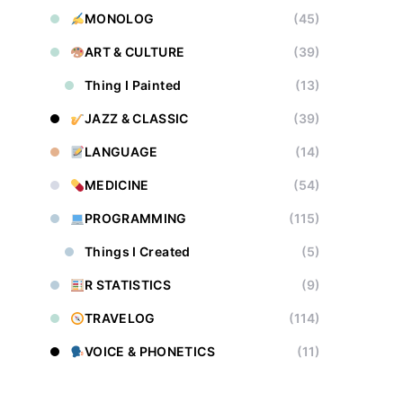
MONOLOG
(45)
ART & CULTURE
(39)
Thing I Painted
(13)
JAZZ & CLASSIC
(39)
LANGUAGE
(14)
MEDICINE
(54)
PROGRAMMING
(115)
Things I Created
(5)
R STATISTICS
(9)
TRAVELOG
(114)
VOICE & PHONETICS
(11)