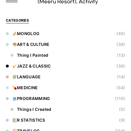
(Meeru Resort), Activity
CATEGORIES
MONOLOG
(45)
ART & CULTURE
(39)
Thing I Painted
(13)
JAZZ & CLASSIC
(39)
LANGUAGE
(14)
MEDICINE
(54)
PROGRAMMING
(115)
Things I Created
(5)
R STATISTICS
(9)
TRAVELOG
(114)