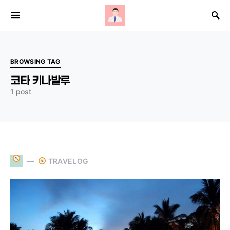
Search for:
BROWSING TAG
코타 키나발루
1 post
TRAVELOG