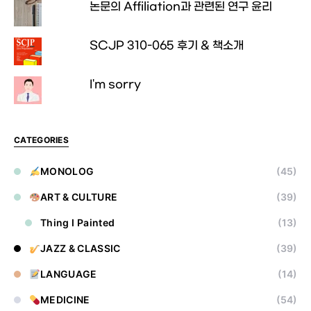
논문의 Affiliation과 관련된 연구 윤리
SCJP 310-065 후기 & 책소개
I'm sorry
CATEGORIES
MONOLOG
(45)
ART & CULTURE
(39)
Thing I Painted
(13)
JAZZ & CLASSIC
(39)
LANGUAGE
(14)
MEDICINE
(54)