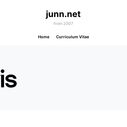
junn.net
from 2007
Home
Curriculum Vitae
is