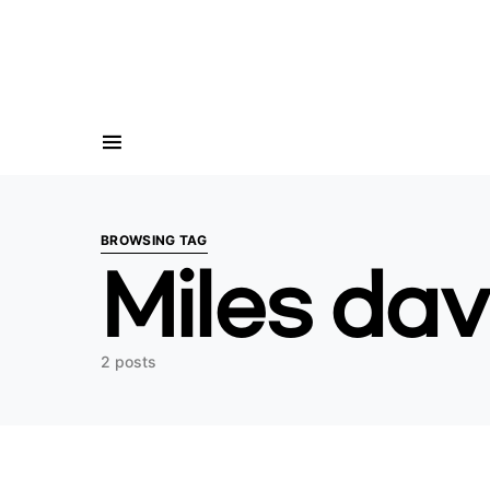
Search for:
BROWSING TAG
Miles dav
2 posts