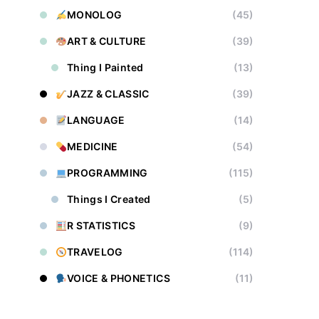
MONOLOG
(45)
ART & CULTURE
(39)
Thing I Painted
(13)
JAZZ & CLASSIC
(39)
LANGUAGE
(14)
MEDICINE
(54)
PROGRAMMING
(115)
Things I Created
(5)
R STATISTICS
(9)
TRAVELOG
(114)
VOICE & PHONETICS
(11)