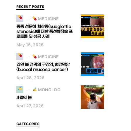
RECENT POSTS
MEDICINE
중증 성문하 협착증(subglottic
stenosis)에 대한 풍선확장술 프
로토콜 및 성공 사례
May 16, 2026
MEDICINE
입안 볼 점막의 구강암, 협점막암
(buccal mucosa cancer)
April 28, 2026
MONOLOG
4월의 봄
April 27, 2026
CATEGORIES