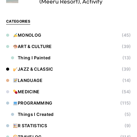
(Meeru Resort), Activity
CATEGORIES
MONOLOG
(45)
ART & CULTURE
(39)
Thing I Painted
(13)
JAZZ & CLASSIC
(39)
LANGUAGE
(14)
MEDICINE
(54)
PROGRAMMING
(115)
Things I Created
(5)
R STATISTICS
(9)
TRAVELOG
(114)