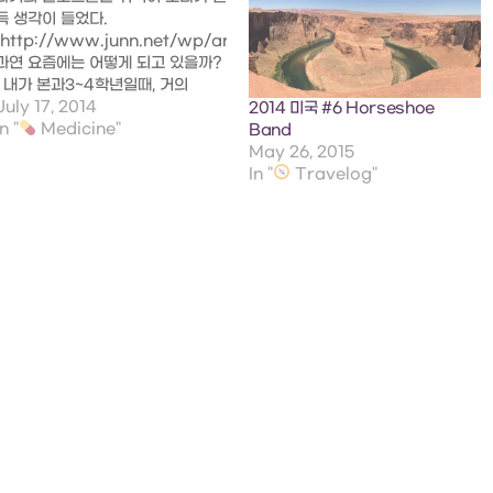
득 생각이 들었다.
(http://www.junn.net/wp/archives/date/2013/01)
과연 요즘에는 어떻게 되고 있을까?
내가 본과3~4학년일때, 거의
2008~2009년으로 돌아가는구나.
July 17, 2014
2014 미국 #6 Horseshoe
그 때 몇몇 친구들과 말그대로 우연
In "
Medicine"
Band
히 엮여서 네트워크가 구성된 적이
May 26, 2015
있었다. 일종의 미래를 준비하는 모
In "
Travelog"
임 같은. 참 놀라운 것이 이 멤버들
중 일부는 스타트업을 일궈내서 최
근 몇십억을 투자받은 굴지의 벤처기
업으로…