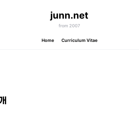
junn.net
from 2007
Home
Curriculum Vitae
소개