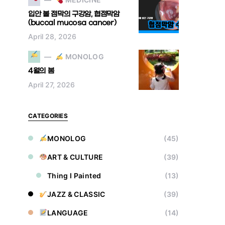
입안 볼 점막의 구강암, 협점막암
(buccal mucosa cancer)
April 28, 2026
MONOLOG
4월의 봄
April 27, 2026
CATEGORIES
MONOLOG
(45)
ART & CULTURE
(39)
Thing I Painted
(13)
JAZZ & CLASSIC
(39)
LANGUAGE
(14)