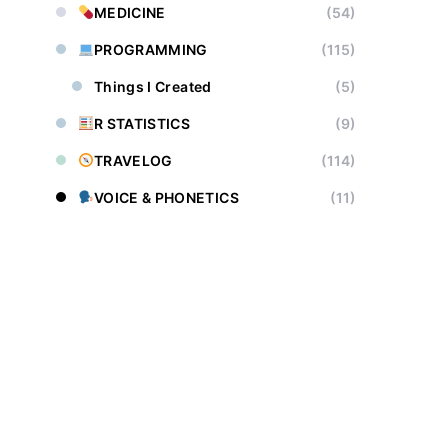
MEDICINE
(54)
PROGRAMMING
(115)
Things I Created
(5)
R STATISTICS
(9)
TRAVELOG
(114)
VOICE & PHONETICS
(11)