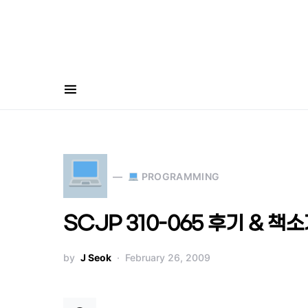
Search for:
PROGRAMMING
SCJP 310-065 후기 & 책
by
J Seok
February 26, 2009