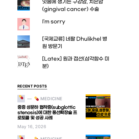
잇몸에 생기는 구강암, 치은암
(gingival cancer) 수술
I'm sorry
[국제교류] 네팔 Dhulikhel 병
원 방문기
[Latex] 원과 접선(삼각함수 미
분)
RECENT POSTS
MEDICINE
중증 성문하 협착증(subglottic
stenosis)에 대한 풍선확장술 프
로토콜 및 성공 사례
May 16, 2026
MEDICINE