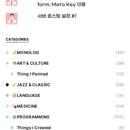
form, Meta Key 이용
서버 호스팅 설정 #1
CATEGORIES
MONOLOG
(45)
ART & CULTURE
(39)
Thing I Painted
(13)
JAZZ & CLASSIC
(39)
LANGUAGE
(14)
MEDICINE
(54)
PROGRAMMING
(115)
Things I Created
(5)