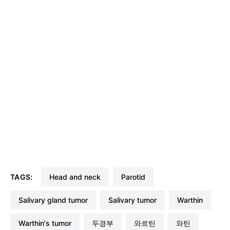
TAGS:
head and neck
parotid
Salivary gland tumor
salivary tumor
warthin
warthin's tumor
두경부
와르틴
와틴