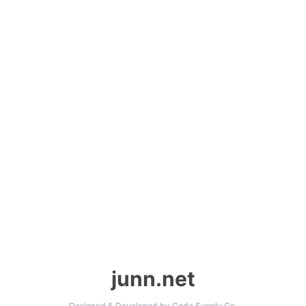
junn.net
Designed & Developed by
Code Supply Co.