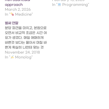
approach
In "
Programming"
March 2, 2026
In "
Medicine"
벌써 연말
분당 파견을 마치고, 본원으로
오면서 비교적 조금은 시간 여
유가 생겼다. 매일 애매하게
바쁜것 보다는 몰아서 며칠 바
쁜게 확실히 나한테 맞는 것
같다는 느낌 # 5월부터 시작
November 24, 2018
해서 벌써 반년이 지났는데
In "
Monolog"
Submit한 논문 한편,
Submit 할 논문 한편, 교수
님께 드린 논문 한편, 쓰고 있
는 논문 한편, 그리고 막 자료
수집을 시작한 연구 한건.…