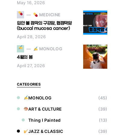
May 16, 2026
MEDICINE
입안 볼 점막의 구강암, 협점막암
(buccal mucosa cancer)
April 28, 2026
MONOLOG
4월의 봄
April 27, 2026
CATEGORIES
MONOLOG
(45)
ART & CULTURE
(39)
Thing I Painted
(13)
JAZZ & CLASSIC
(39)