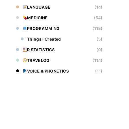
LANGUAGE
(14)
MEDICINE
(54)
PROGRAMMING
(115)
Things I Created
(5)
R STATISTICS
(9)
TRAVELOG
(114)
VOICE & PHONETICS
(11)