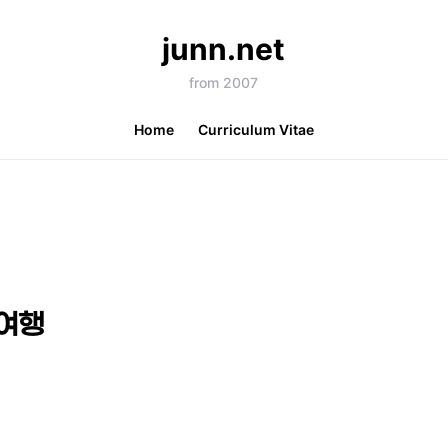
junn.net
from 2007
Home
Curriculum Vitae
말여행