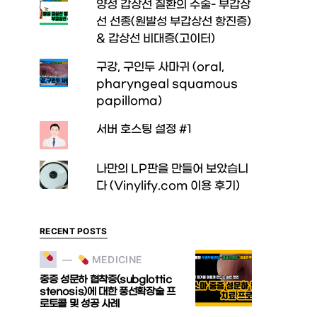
양성 갑상선 질환의 수술- 부갑상
선 선종(원발성 부갑상선 항진증)
& 갑상선 비대증(고이터)
구강, 구인두 사마귀 (oral,
pharyngeal squamous
papilloma)
서버 호스팅 설정 #1
나만의 LP판을 만들어 보았습니
다 (Vinylify.com 이용 후기)
RECENT POSTS
MEDICINE
중증 성문하 협착증(subglottic
stenosis)에 대한 풍선확장술 프
로토콜 및 성공 사례