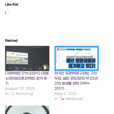
Like this:
Loading…
Related
[국제학회] 17th ESPO (유럽
한국인 두경부암(구강암, 구인
소아이비인후과학회) 참석 후
두암, 설암, 편도암)의 약 20년
기
간의 발생률 변화 (1999-
August 21, 2025
2017)
In "
Monolog"
May 2, 2021
In "
Medicine"