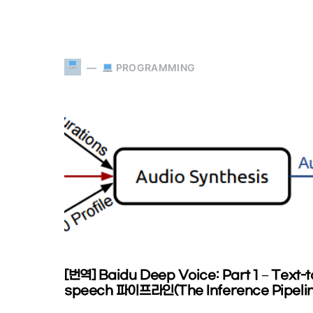
PROGRAMMING
[번역] Baidu Deep Voice: Part 1 – Text-t
speech 파이프라인(The Inference Pipelin