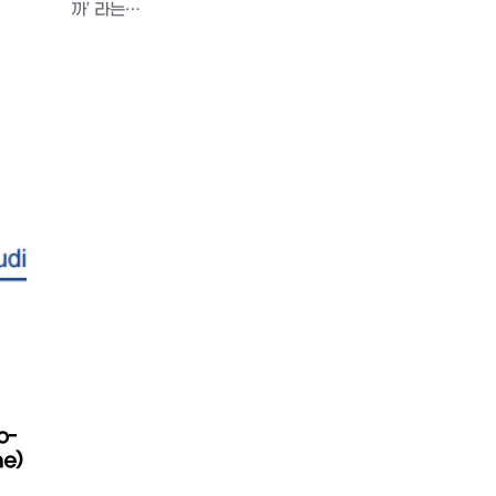
까’ 라는…
o-
e)