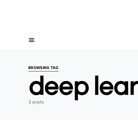
Search for:
BROWSING TAG
deep lea
3 posts