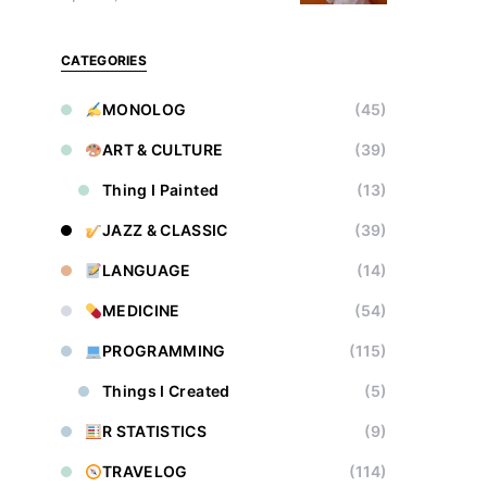
CATEGORIES
MONOLOG
(45)
ART & CULTURE
(39)
Thing I Painted
(13)
JAZZ & CLASSIC
(39)
LANGUAGE
(14)
MEDICINE
(54)
PROGRAMMING
(115)
Things I Created
(5)
R STATISTICS
(9)
TRAVELOG
(114)