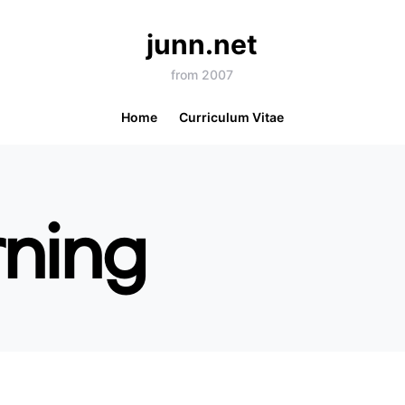
junn.net
from 2007
Home
Curriculum Vitae
rning