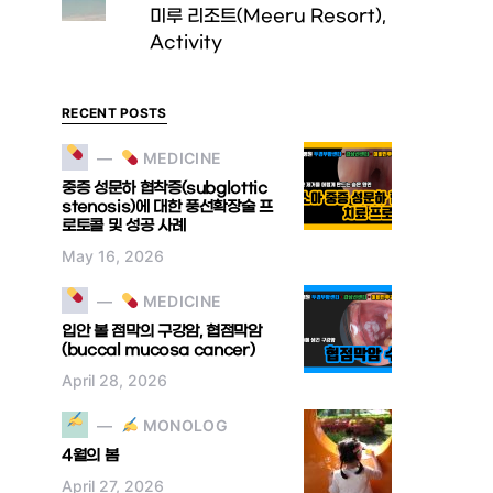
미루 리조트(Meeru Resort),
Activity
RECENT POSTS
MEDICINE
중증 성문하 협착증(subglottic
stenosis)에 대한 풍선확장술 프
로토콜 및 성공 사례
May 16, 2026
MEDICINE
입안 볼 점막의 구강암, 협점막암
(buccal mucosa cancer)
April 28, 2026
MONOLOG
4월의 봄
April 27, 2026