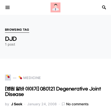
Search for:
BROWSING TAG
DJD
1 post
MEDICINE
[병원 알바 이야기] 080121 Degenerative Joint
Disease
by
J Seok
January 24, 2008
No comments