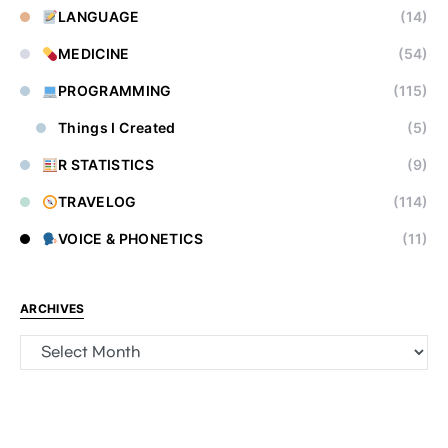
LANGUAGE
(14)
MEDICINE
(54)
PROGRAMMING
(115)
Things I Created
(5)
R STATISTICS
(9)
TRAVELOG
(114)
VOICE & PHONETICS
(11)
ARCHIVES
Archives