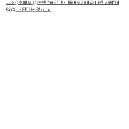
==> 0초에서 10초면 “블로그에 들어오자마자 나간 사람”이
86%나 된다는 것ㅠ_ㅠ