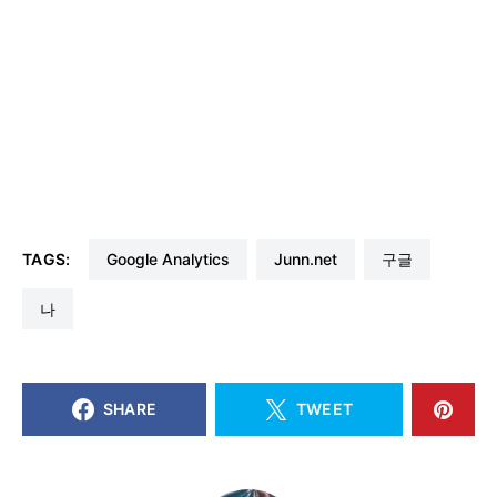
TAGS:
Google Analytics
junn.net
구글
나
SHARE
TWEET