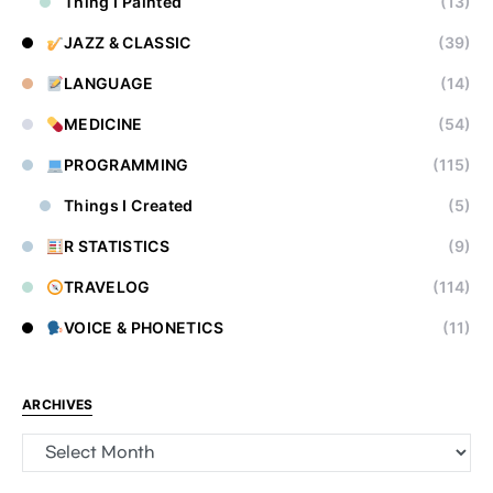
Thing I Painted
(13)
JAZZ & CLASSIC
(39)
LANGUAGE
(14)
MEDICINE
(54)
PROGRAMMING
(115)
Things I Created
(5)
R STATISTICS
(9)
TRAVELOG
(114)
VOICE & PHONETICS
(11)
ARCHIVES
Archives