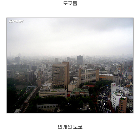
도쿄돔
안개낀 도쿄