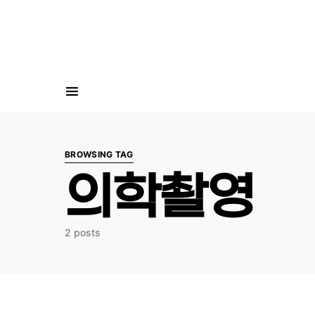
Search for:
BROWSING TAG
의학촬영
2 posts