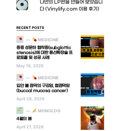
나만의 LP판을 만들어 보았습니
다 (Vinylify.com 이용 후기)
RECENT POSTS
MEDICINE
중증 성문하 협착증(subglottic
stenosis)에 대한 풍선확장술 프
로토콜 및 성공 사례
May 16, 2026
MEDICINE
입안 볼 점막의 구강암, 협점막암
(buccal mucosa cancer)
April 28, 2026
MONOLOG
4월의 봄
April 27, 2026