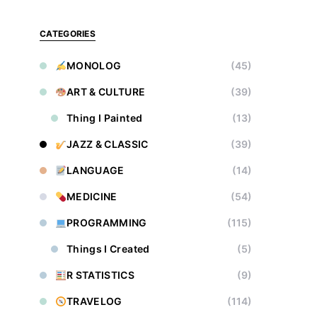
CATEGORIES
MONOLOG
(45)
ART & CULTURE
(39)
Thing I Painted
(13)
JAZZ & CLASSIC
(39)
LANGUAGE
(14)
MEDICINE
(54)
PROGRAMMING
(115)
Things I Created
(5)
R STATISTICS
(9)
TRAVELOG
(114)