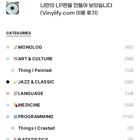
나만의 LP판을 만들어 보았습니다
(Vinylify.com 이용 후기)
CATEGORIES
MONOLOG
(45)
ART & CULTURE
(39)
Thing I Painted
(13)
JAZZ & CLASSIC
(39)
LANGUAGE
(14)
MEDICINE
(54)
PROGRAMMING
(115)
Things I Created
(5)
R STATISTICS
(9)