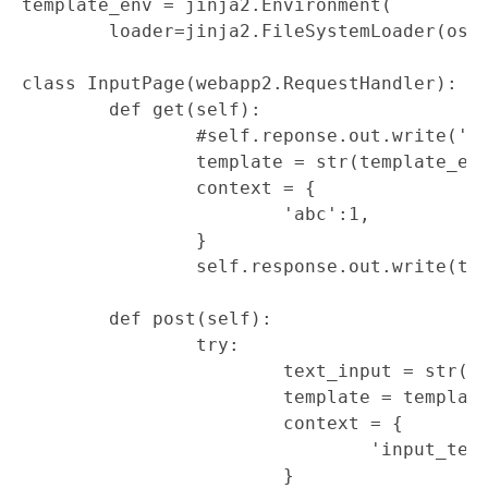
template_env = jinja2.Environment(

	loader=jinja2.FileSystemLoader(os.getcwd()))

class InputPage(webapp2.RequestHandler):

	def get(self):

		#self.reponse.out.write('asdf')

		template = str(template_env.get_template('input.html'))

		context = {

			'abc':1,

		}

		self.response.out.write(template.render(context))

	def post(self):

		try:

			text_input = str(self.request.get('input_textarea')) ####

			template = template_env.get_template('input.html')

			context = {

				'input_text':text_input,

			}
