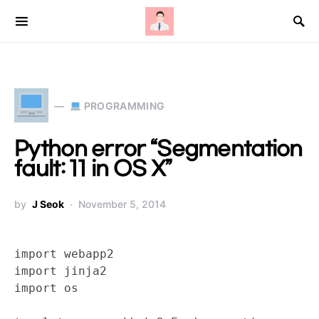
Search for:
PROGRAMMING
Python error “Segmentation
fault: 11 in OS X”
by
J Seok
November 5, 2014
import webapp2

import jinja2

import os
