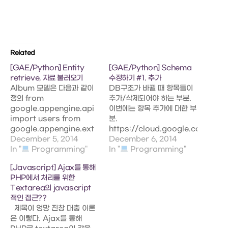
Related
[GAE/Python] Entity
[GAE/Python] Schema
retrieve, 자료 불러오기
수정하기 #1. 추가
Album 모델은 다음과 같이
DB구조가 바뀔 때 항목들이
정의 from
추가/삭제되어야 하는 부분.
google.appengine.api
이번에는 항목 추가에 대한 부
import users from
분.
google.appengine.ext
https://cloud.google.com/app
import ndb class
December 5, 2014
페이지에 사실 너무 잘 적혀있
December 6, 2014
AlbumModel(ndb.Model):
In "
Programming"
다. 아래는 내 프로젝트에 맞
In "
Programming"
artist =
게 수정 모델이 다음과 같이
[Javascript] Ajax를 통해
ndb.StringProperty()
바뀔 때 # -*- coding: utf-
PHP에서 처리를 위한
title =
8 -*- import os import
Textarea의 javascript
ndb.StringProperty(indexed=False)
urllib from
적인 접근??
label =
google.appengine.api
제목이 엉망 진창 대충 이론
ndb.StringProperty()
import users from
은 이렇다. Ajax를 통해
user =
google.appengine.ext