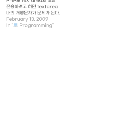
PHP로 textarea의 값을
ndb.UserProperty()
import ndb import
전송하려고 하면 textarea
created_at =
jinja2 import
내의 개행문자가 문제가 된다.
ndb.DateTimeProperty(auto_now_add=True)
webapp2…
따라서 이것을 처리하기 위해
February 13, 2009
updated_at =
다음과 같은 순서로 처리한다.
In "
Programming"
ndb.DateTimeProperty()
1. Textarea에 있는
last_login =
Value을 구한다. 2. 그
ndb.DateTimeProperty(auto_now=True)
value에서 개행 문자를 태그
그리고 템플릿으로 class를
로 변환시켜준다. 3. 전송한
넘긴다. template =
다. 물론 반대로 가져올땐 반
template_env.get_template('main.html')
대로 해주면 된다. 첫번째로
context = { 'albums' :
출처 불명인…
albums,…