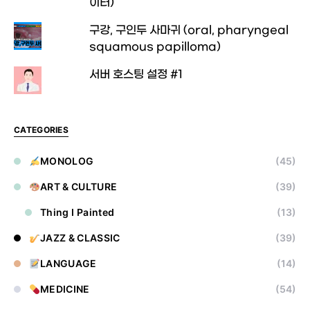
이터)
구강, 구인두 사마귀 (oral, pharyngeal
squamous papilloma)
서버 호스팅 설정 #1
CATEGORIES
MONOLOG
(45)
ART & CULTURE
(39)
Thing I Painted
(13)
JAZZ & CLASSIC
(39)
LANGUAGE
(14)
MEDICINE
(54)