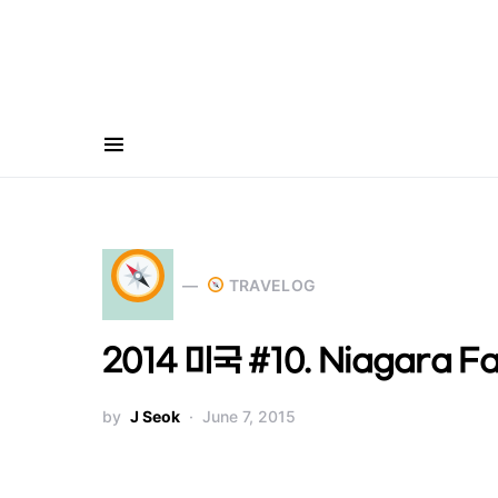
Search for:
TRAVELOG
2014 미국 #10. Niagara Fa
by
J Seok
June 7, 2015