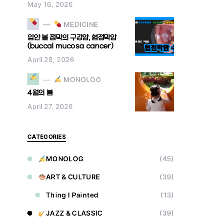
May 16, 2026
MEDICINE
입안 볼 점막의 구강암, 협점막암
(buccal mucosa cancer)
April 28, 2026
MONOLOG
4월의 봄
April 27, 2026
CATEGORIES
MONOLOG
(45)
ART & CULTURE
(39)
Thing I Painted
(13)
JAZZ & CLASSIC
(39)