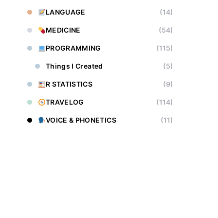
LANGUAGE
(14)
MEDICINE
(54)
PROGRAMMING
(115)
Things I Created
(5)
R STATISTICS
(9)
TRAVELOG
(114)
VOICE & PHONETICS
(11)