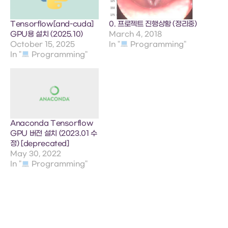
Tensorflow[and-cuda]
0. 프로젝트 진행상황 (정리중)
GPU용 설치 (2025.10)
March 4, 2018
October 15, 2025
In "
Programming"
In "
Programming"
Anaconda Tensorflow
GPU 버전 설치 (2023.01 수
정) [deprecated]
May 30, 2022
In "
Programming"