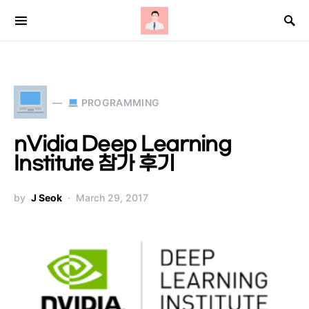
Search for:
PROGRAMMING
nVidia Deep Learning
Institute 참가 후기
by
J Seok
March 29, 2017