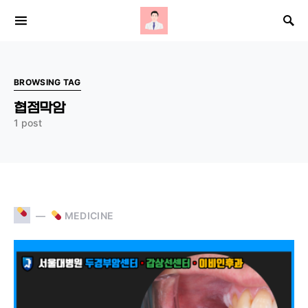
Search for:
BROWSING TAG
협점막암
1 post
MEDICINE