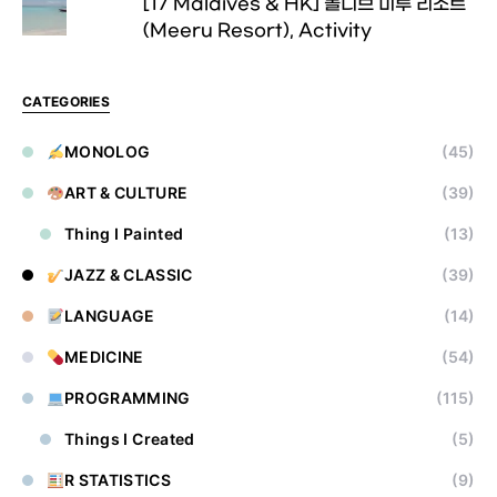
[17 Maldives & HK] 몰디브 미루 리조트
(Meeru Resort), Activity
CATEGORIES
MONOLOG
(45)
ART & CULTURE
(39)
Thing I Painted
(13)
JAZZ & CLASSIC
(39)
LANGUAGE
(14)
MEDICINE
(54)
PROGRAMMING
(115)
Things I Created
(5)
R STATISTICS
(9)