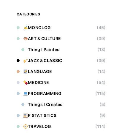
CATEGORIES
MONOLOG
(45)
ART & CULTURE
(39)
Thing I Painted
(13)
JAZZ & CLASSIC
(39)
LANGUAGE
(14)
MEDICINE
(54)
PROGRAMMING
(115)
Things I Created
(5)
R STATISTICS
(9)
TRAVELOG
(114)