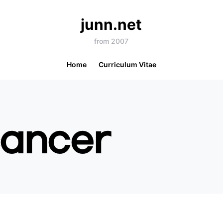
junn.net
from 2007
Home
Curriculum Vitae
cancer