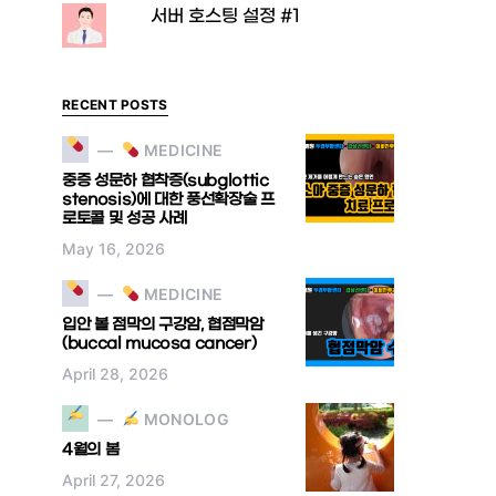
서버 호스팅 설정 #1
RECENT POSTS
MEDICINE
중증 성문하 협착증(subglottic
stenosis)에 대한 풍선확장술 프
로토콜 및 성공 사례
May 16, 2026
MEDICINE
입안 볼 점막의 구강암, 협점막암
(buccal mucosa cancer)
April 28, 2026
MONOLOG
4월의 봄
April 27, 2026