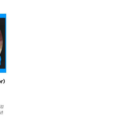
r)
구강
작년