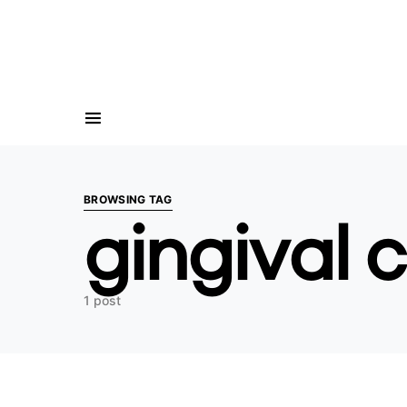
Search for:
BROWSING TAG
gingival 
1 post