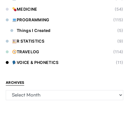
MEDICINE
(54)
PROGRAMMING
(115)
Things I Created
(5)
R STATISTICS
(9)
TRAVELOG
(114)
VOICE & PHONETICS
(11)
ARCHIVES
Archives