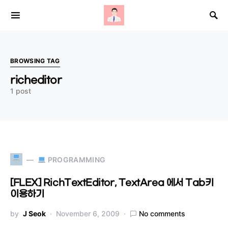
Search for:
BROWSING TAG
richeditor
1 post
PROGRAMMING
[FLEX] RichTextEditor, TextArea 에서 Tab키
이용하기
by
J Seok
November 6, 2009
No comments