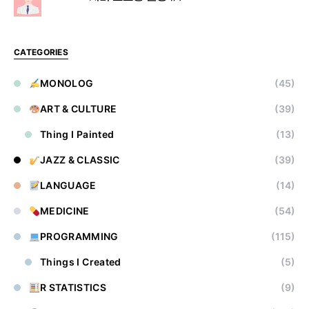
CATEGORIES
MONOLOG
(45)
ART & CULTURE
(39)
Thing I Painted
(13)
JAZZ & CLASSIC
(39)
LANGUAGE
(14)
MEDICINE
(54)
PROGRAMMING
(115)
Things I Created
(5)
R STATISTICS
(9)