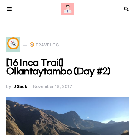
Search for:
TRAVELOG
[16 Inca Trail]
Ollantaytambo (Day #2)
by
J Seok
November 18, 2017