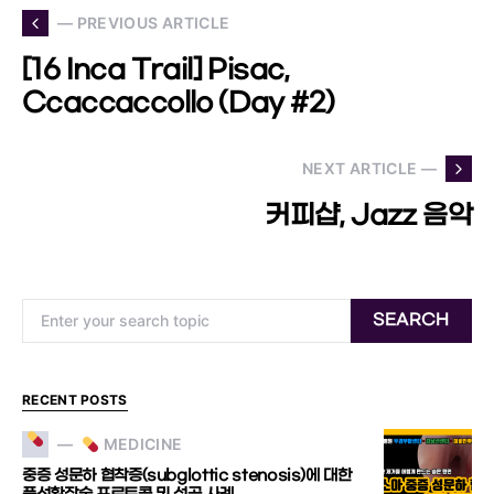
— PREVIOUS ARTICLE
[16 Inca Trail] Pisac,
Ccaccaccollo (Day #2)
NEXT ARTICLE —
커피샵, Jazz 음악
Search for:
SEARCH
RECENT POSTS
MEDICINE
중증 성문하 협착증(subglottic stenosis)에 대한