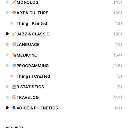
MONOLOG
(45)
ART & CULTURE
(39)
Thing I Painted
(13)
JAZZ & CLASSIC
(39)
LANGUAGE
(14)
MEDICINE
(54)
PROGRAMMING
(115)
Things I Created
(5)
R STATISTICS
(9)
TRAVELOG
(114)
VOICE & PHONETICS
(11)
ARCHIVES