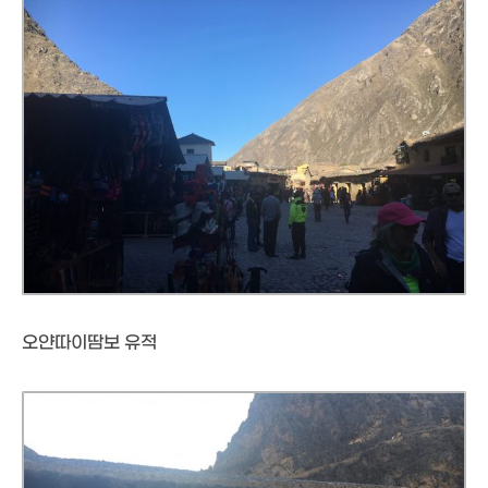
오얀따이땀보 유적