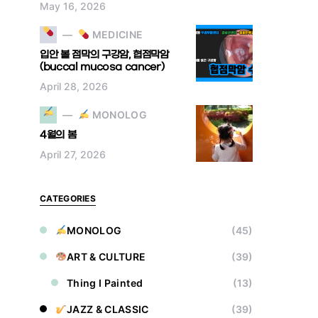
May 16, 2026
MEDICINE
입안 볼 점막의 구강암, 협점막암
(buccal mucosa cancer)
April 28, 2026
MONOLOG
4월의 봄
April 27, 2026
CATEGORIES
MONOLOG
(45)
ART & CULTURE
(39)
Thing I Painted
(13)
JAZZ & CLASSIC
(39)