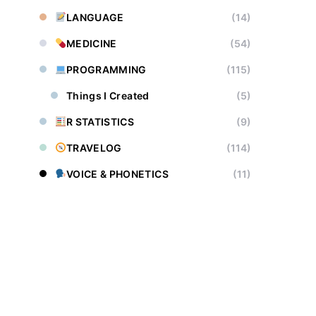
LANGUAGE
(14)
MEDICINE
(54)
PROGRAMMING
(115)
Things I Created
(5)
R STATISTICS
(9)
TRAVELOG
(114)
VOICE & PHONETICS
(11)