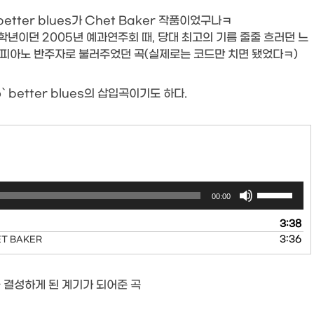
etter blues가 Chet Baker 작품이었구나ㅋ
과 2학년이던 2005년 예과연주회 때, 당대 최고의 기름 줄줄 흐러던 느
 피아노 반주자로 불러주었던 곡(실제로는 코드만 치면 됐었다ㅋ)
` better blues의 삽입곡이기도 하다.
Use
00:00
Up/Down
Arrow
3:38
keys
3:36
ET BAKER
to
increase
or
팀을 결성하게 된 계기가 되어준 곡
decrease
volume.