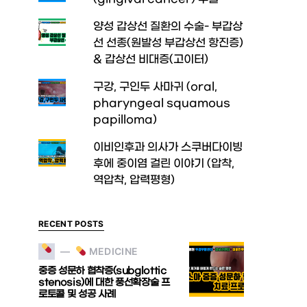
양성 갑상선 질환의 수술- 부갑상
선 선종(원발성 부갑상선 항진증)
& 갑상선 비대증(고이터)
구강, 구인두 사마귀 (oral,
pharyngeal squamous
papilloma)
이비인후과 의사가 스쿠버다이빙
후에 중이염 걸린 이야기 (압착,
역압착, 압력평형)
RECENT POSTS
MEDICINE
중증 성문하 협착증(subglottic
stenosis)에 대한 풍선확장술 프
로토콜 및 성공 사례