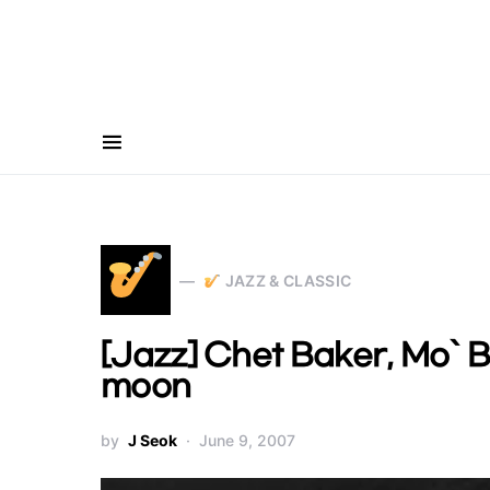
Search for:
JAZZ & CLASSIC
[Jazz] Chet Baker, Mo` B
moon
by
J Seok
June 9, 2007