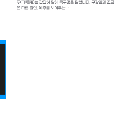
두(口咽頭)는 간단히 말해 목구멍을 말합니다. 구강암과 조금
은 다른 원인, 예후를 보여주는…