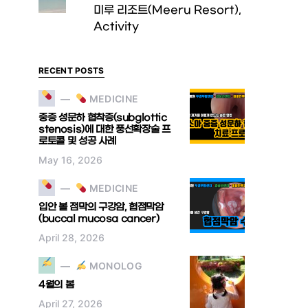
미루 리조트(Meeru Resort),
Activity
RECENT POSTS
MEDICINE
중증 성문하 협착증(subglottic
stenosis)에 대한 풍선확장술 프
로토콜 및 성공 사례
May 16, 2026
MEDICINE
입안 볼 점막의 구강암, 협점막암
(buccal mucosa cancer)
April 28, 2026
MONOLOG
4월의 봄
April 27, 2026