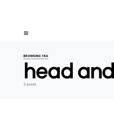
Search for:
BROWSING TAG
head and
3 posts