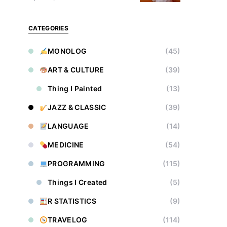
CATEGORIES
MONOLOG
(45)
ART & CULTURE
(39)
Thing I Painted
(13)
JAZZ & CLASSIC
(39)
LANGUAGE
(14)
MEDICINE
(54)
PROGRAMMING
(115)
Things I Created
(5)
R STATISTICS
(9)
TRAVELOG
(114)