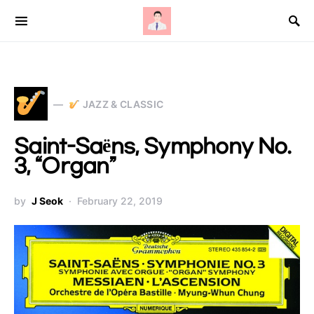
Search for:
JAZZ & CLASSIC
Saint-Saëns, Symphony No.
3, “Organ”
by
J Seok
February 22, 2019