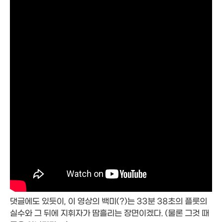
댓글에도 있듯이, 이 영상의 백미(?)는 33분 38초의 플룻의
실수와 그 뒤에 지휘자가 땀흘리는 장면이겠다. (물론 그것 때